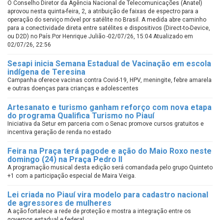
O Conselho Diretor da Agência Nacional de Telecomunicações (Anatel)
aprovou nesta quinta-feira, 2, a atribuição de faixas de espectro para a
operação do serviço móvel por satélite no Brasil. A medida abre caminho
para a conectividade direta entre satélites e dispositivos (Direct-to-Device,
ou D2D) no País.Por Henrique Julião -02/07/26, 15:04 Atualizado em
02/07/26, 22:56
Sesapi inicia Semana Estadual de Vacinação em escola
indígena de Teresina
Campanha oferece vacinas contra Covid-19, HPV, meningite, febre amarela
e outras doenças para crianças e adolescentes
Artesanato e turismo ganham reforço com nova etapa
do programa Qualifica Turismo no Piauí
Iniciativa da Setur em parceria com o Senac promove cursos gratuitos e
incentiva geração de renda no estado
Feira na Praça terá pagode e ação do Maio Roxo neste
domingo (24) na Praça Pedro II
A programação musical desta edição será comandada pelo grupo Quinteto
+1 com a participação especial de Maira Veiga.
Lei criada no Piauí vira modelo para cadastro nacional
de agressores de mulheres
A ação fortalece a rede de proteção e mostra a integração entre os
governos estadual e federal.