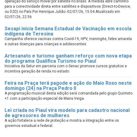
operação do serviço móvel por satélite no Brasil. A medida abre caminho
para a conectividade direta entre satélites e dispositivos (Direct-to-Device,
ou D2D) no País.Por Henrique Julião -02/07/26, 15:04 Atualizado em
02/07/26, 22:56
Sesapi inicia Semana Estadual de Vacinação em escola
indígena de Teresina
Campanha oferece vacinas contra Covid-19, HPV, meningite, febre amarela
e outras doenças para crianças e adolescentes
Artesanato e turismo ganham reforço com nova etapa
do programa Qualifica Turismo no Piauí
Iniciativa da Setur em parceria com o Senac promove cursos gratuitos e
incentiva geração de renda no estado
Feira na Praça terá pagode e ação do Maio Roxo neste
domingo (24) na Praça Pedro II
A programação musical desta edição será comandada pelo grupo Quinteto
+1 com a participação especial de Maira Veiga.
Lei criada no Piauí vira modelo para cadastro nacional
de agressores de mulheres
A ação fortalece a rede de proteção e mostra a integração entre os
governos estadual e federal.