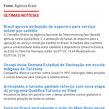
Fonte:
Agência Brasil
ÚLTIMAS NOTÍCIAS
Brasil aprova atribuição de espectro para serviço
móvel por satélite
O Conselho Diretor da Agência Nacional de Telecomunicações (Anatel)
aprovou nesta quinta-feira, 2, a atribuição de faixas de espectro para a
operação do serviço móvel por satélite no Brasil. A medida abre caminho
para a conectividade direta entre satélites e dispositivos (Direct-to-Device,
ou D2D) no País.Por Henrique Julião -02/07/26, 15:04 Atualizado em
02/07/26, 22:56
Sesapi inicia Semana Estadual de Vacinação em escola
indígena de Teresina
Campanha oferece vacinas contra Covid-19, HPV, meningite, febre amarela
e outras doenças para crianças e adolescentes
Artesanato e turismo ganham reforço com nova etapa
do programa Qualifica Turismo no Piauí
Iniciativa da Setur em parceria com o Senac promove cursos gratuitos e
incentiva geração de renda no estado
Feira na Praça terá pagode e ação do Maio Roxo neste