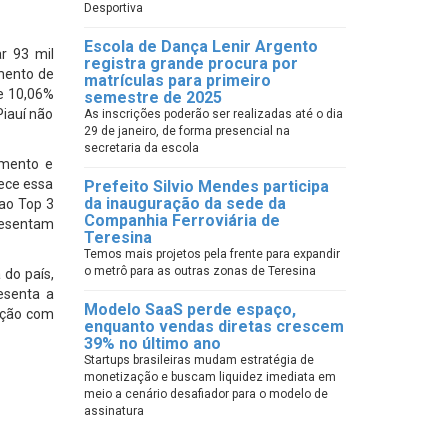
Desportiva
Escola de Dança Lenir Argento
r 93 mil
registra grande procura por
imento de
matrículas para primeiro
de 10,06%
semestre de 2025
Piauí não
As inscrições poderão ser realizadas até o dia
29 de janeiro, de forma presencial na
secretaria da escola
amento e
ece essa
Prefeito Silvio Mendes participa
da inauguração da sede da
ao Top 3
Companhia Ferroviária de
resentam
Teresina
Temos mais projetos pela frente para expandir
o metrô para as outras zonas de Teresina
 do país,
esenta a
Modelo SaaS perde espaço,
ação com
enquanto vendas diretas crescem
39% no último ano
Startups brasileiras mudam estratégia de
monetização e buscam liquidez imediata em
meio a cenário desafiador para o modelo de
assinatura