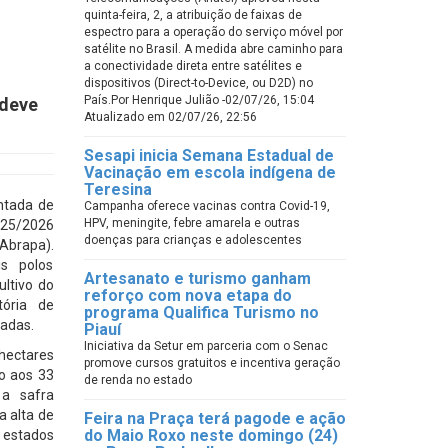
quinta-feira, 2, a atribuição de faixas de
espectro para a operação do serviço móvel por
satélite no Brasil. A medida abre caminho para
a conectividade direta entre satélites e
dispositivos (Direct-to-Device, ou D2D) no
País.Por Henrique Julião -02/07/26, 15:04
 deve
Atualizado em 02/07/26, 22:56
Sesapi inicia Semana Estadual de
Vacinação em escola indígena de
Teresina
antada de
Campanha oferece vacinas contra Covid-19,
HPV, meningite, febre amarela e outras
025/2026
doenças para crianças e adolescentes
(Abrapa).
s polos
Artesanato e turismo ganham
ultivo do
reforço com nova etapa do
ória de
programa Qualifica Turismo no
cadas.
Piauí
Iniciativa da Setur em parceria com o Senac
hectares
promove cursos gratuitos e incentiva geração
o aos 33
de renda no estado
 a safra
a alta de
Feira na Praça terá pagode e ação
do Maio Roxo neste domingo (24)
 estados