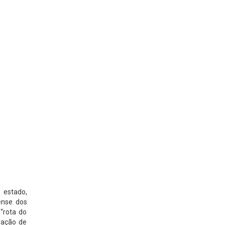
 estado,
ense dos
“rota do
ração de