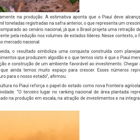
amente na produção. A estimativa aponta que o Piauí deve alcança
il toneladas registradas na safra anterior, o que representa um cresc
omparado ao cenário nacional, já que o Brasil projeta uma retração 
nte pela redução nos volumes de estados líderes. Nesse contexto, o 
no mercado nacional.
lmeida, o resultado simboliza uma conquista construída com planej
imentos que produzem algodão e o que temos visto é que o Piauí mer
ção e construção de um ambiente favorável ao investimento. Chegar 
 que ainda temos muito espaço para crescer. Esses números rep
uro para o nosso estado”, afirmou.
ltura no Piauí reforça o papel do estado como nova fronteira agrícola
dade. “O terceiro lugar no ranking nacional de área plantada repr
do na produção em escala, na atração de investimentos e na integr