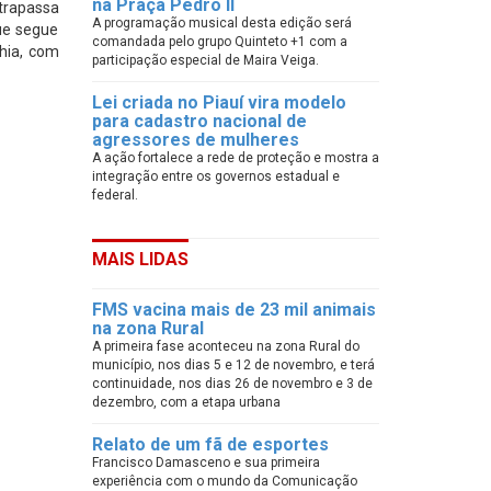
na Praça Pedro II
rapassa
A programação musical desta edição será
ue segue
comandada pelo grupo Quinteto +1 com a
ahia, com
participação especial de Maira Veiga.
Lei criada no Piauí vira modelo
para cadastro nacional de
agressores de mulheres
A ação fortalece a rede de proteção e mostra a
integração entre os governos estadual e
federal.
MAIS LIDAS
FMS vacina mais de 23 mil animais
na zona Rural
A primeira fase aconteceu na zona Rural do
município, nos dias 5 e 12 de novembro, e terá
continuidade, nos dias 26 de novembro e 3 de
dezembro, com a etapa urbana
Relato de um fã de esportes
Francisco Damasceno e sua primeira
experiência com o mundo da Comunicação