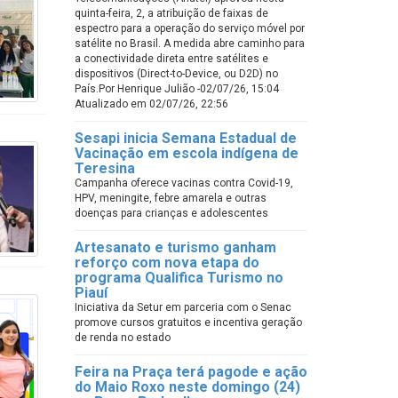
quinta-feira, 2, a atribuição de faixas de
espectro para a operação do serviço móvel por
satélite no Brasil. A medida abre caminho para
a conectividade direta entre satélites e
dispositivos (Direct-to-Device, ou D2D) no
País.Por Henrique Julião -02/07/26, 15:04
Atualizado em 02/07/26, 22:56
Sesapi inicia Semana Estadual de
Vacinação em escola indígena de
Teresina
Campanha oferece vacinas contra Covid-19,
HPV, meningite, febre amarela e outras
doenças para crianças e adolescentes
Artesanato e turismo ganham
reforço com nova etapa do
programa Qualifica Turismo no
Piauí
Iniciativa da Setur em parceria com o Senac
promove cursos gratuitos e incentiva geração
de renda no estado
Feira na Praça terá pagode e ação
do Maio Roxo neste domingo (24)