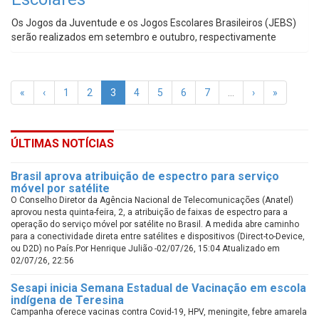
Os Jogos da Juventude e os Jogos Escolares Brasileiros (JEBS)
serão realizados em setembro e outubro, respectivamente
«
‹
1
2
3
4
5
6
7
…
›
»
ÚLTIMAS NOTÍCIAS
Brasil aprova atribuição de espectro para serviço
móvel por satélite
O Conselho Diretor da Agência Nacional de Telecomunicações (Anatel)
aprovou nesta quinta-feira, 2, a atribuição de faixas de espectro para a
operação do serviço móvel por satélite no Brasil. A medida abre caminho
para a conectividade direta entre satélites e dispositivos (Direct-to-Device,
ou D2D) no País.Por Henrique Julião -02/07/26, 15:04 Atualizado em
02/07/26, 22:56
Sesapi inicia Semana Estadual de Vacinação em escola
indígena de Teresina
Campanha oferece vacinas contra Covid-19, HPV, meningite, febre amarela