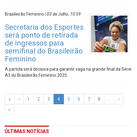
Brasileirão Feminino
| 03 de Julho, 10:59
Secretaria dos Esportes
será ponto de retirada
de ingressos para
semifinal do Brasileirão
Feminino
A partida será decisiva para garantir vaga na grande final da Série
A3 do Brasileirão Feminino 2025.
«
‹
1
2
3
4
5
6
7
8
…
›
»
ÚLTIMAS NOTÍCIAS