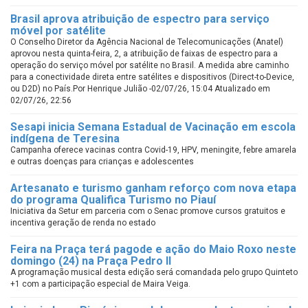
Brasil aprova atribuição de espectro para serviço
móvel por satélite
O Conselho Diretor da Agência Nacional de Telecomunicações (Anatel)
aprovou nesta quinta-feira, 2, a atribuição de faixas de espectro para a
operação do serviço móvel por satélite no Brasil. A medida abre caminho
para a conectividade direta entre satélites e dispositivos (Direct-to-Device,
ou D2D) no País.Por Henrique Julião -02/07/26, 15:04 Atualizado em
02/07/26, 22:56
Sesapi inicia Semana Estadual de Vacinação em escola
indígena de Teresina
Campanha oferece vacinas contra Covid-19, HPV, meningite, febre amarela
e outras doenças para crianças e adolescentes
Artesanato e turismo ganham reforço com nova etapa
do programa Qualifica Turismo no Piauí
Iniciativa da Setur em parceria com o Senac promove cursos gratuitos e
incentiva geração de renda no estado
Feira na Praça terá pagode e ação do Maio Roxo neste
domingo (24) na Praça Pedro II
A programação musical desta edição será comandada pelo grupo Quinteto
+1 com a participação especial de Maira Veiga.