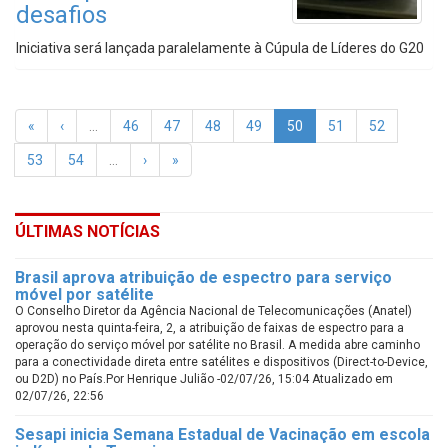
desafios
Iniciativa será lançada paralelamente à Cúpula de Líderes do G20
«
‹
…
46
47
48
49
50
51
52
53
54
…
›
»
ÚLTIMAS NOTÍCIAS
Brasil aprova atribuição de espectro para serviço
móvel por satélite
O Conselho Diretor da Agência Nacional de Telecomunicações (Anatel)
aprovou nesta quinta-feira, 2, a atribuição de faixas de espectro para a
operação do serviço móvel por satélite no Brasil. A medida abre caminho
para a conectividade direta entre satélites e dispositivos (Direct-to-Device,
ou D2D) no País.Por Henrique Julião -02/07/26, 15:04 Atualizado em
02/07/26, 22:56
Sesapi inicia Semana Estadual de Vacinação em escola