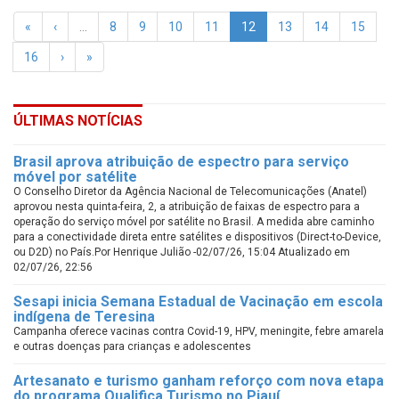
«
‹
…
8
9
10
11
12
13
14
15
16
›
»
ÚLTIMAS NOTÍCIAS
Brasil aprova atribuição de espectro para serviço
móvel por satélite
O Conselho Diretor da Agência Nacional de Telecomunicações (Anatel)
aprovou nesta quinta-feira, 2, a atribuição de faixas de espectro para a
operação do serviço móvel por satélite no Brasil. A medida abre caminho
para a conectividade direta entre satélites e dispositivos (Direct-to-Device,
ou D2D) no País.Por Henrique Julião -02/07/26, 15:04 Atualizado em
02/07/26, 22:56
Sesapi inicia Semana Estadual de Vacinação em escola
indígena de Teresina
Campanha oferece vacinas contra Covid-19, HPV, meningite, febre amarela
e outras doenças para crianças e adolescentes
Artesanato e turismo ganham reforço com nova etapa
do programa Qualifica Turismo no Piauí